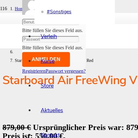
Home
#Sonstiges
Abmelden
#Foil & Wings
Bitte füllen Sie dieses Feld aus.
Verleih
- Wings
Bitte füllen Sie dieses Feld aus.
ANMELDEN
Kurse
Starboard Air FreeWing V2 5m2 Teal & Red
Registrieren
Passwort vergessen?
Starboard Air FreeWing V
Store
Aktuelles
879,00
€
Ursprünglicher Preis war: 879
Kontakt
Preis ist: 550,00 €.