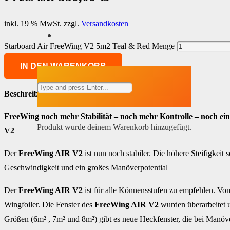
inkl. 19 % MwSt.
zzgl.
Versandkosten
Starboard Air FreeWing V2 5m2 Teal & Red Menge
IN DEN WARENKORB
Beschreibung:
FreeWing
noch mehr Stabilität – noch mehr Kontrolle – noch e
Produkt
wurde deinem Warenkorb hinzugefügt.
V2
Der
FreeWing AIR V2
ist nun noch stabiler. Die höhere Steifigkeit
Geschwindigkeit und ein großes Manöverpotential
Der
FreeWing AIR V2
ist für alle Könnensstufen zu empfehlen. Vo
Wingfoiler. Die Fenster des
FreeWing AIR V2
wurden überarbeitet 
Größen (6m² , 7m² und 8m²) gibt es neue Heckfenster, die bei Manöv