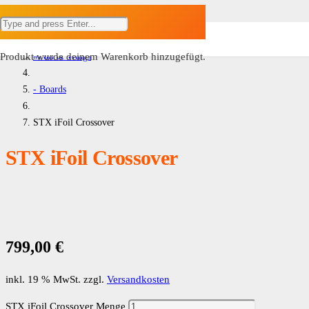
Home
#Foil & Wings
Produkt
wurde deinem Warenkorb hinzugefügt.
- Boards
STX iFoil Crossover
STX iFoil Crossover
799,00
€
inkl. 19 % MwSt.
zzgl.
Versandkosten
STX iFoil Crossover Menge