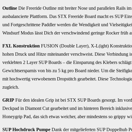
Outline
Die Freeride Outline mit breiter Nose und parallelen Rails im 
ausbalancierte Plattform. Das STX Freeride Board macht es SUP Einst
und Fortgeschrittene Paddler werden die Wendigkeit und Vielseitigke
Windsurf Modus lässt Dich der verschwindend geringe Rocker früh an
FXL Konstruktion
FUSION (Double Layer), X-L(ight) Konstruktion
hohen Druck und Hitze miteinander verschweist. Diese Verbindung ist 
verklebten 2 Layer SUP Boards – die Einsparung des Klebers schlägt 
Gewichtsersparnis von bis zu 5 kg pro Board nieder. Um die Steifigk
mit hochwertig verwobenem Dropstitch gearbeitet. Diese Technologie
zugleich.
GRIP
Für den idealen Grip ist bei STX SUP Boards gesorgt. Im vor
Deckpad in Diamont Cut gearbeitet und im hinteren Bereich inklusi
Honeygrip Pad, das sich etwas weicher, aber mindestens so grippy w
SUP Hochdruck Pumpe
Dank der mitgelieferten SUP Doppelhub Pu