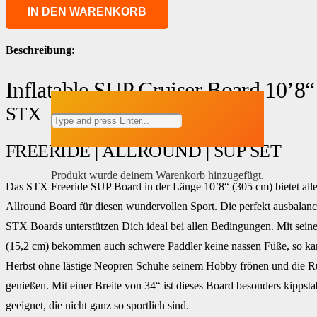
IN DEN WARENKORB
Beschreibung:
Inflatable SUP Cruiser Board 10’8“
STX
FREERIDE | ALLROUND | SUP SET
Produkt
wurde deinem Warenkorb hinzugefügt.
Das STX Freeride SUP Board in der Länge 10’8“ (305 cm) bietet alle
Allround Board für diesen wundervollen Sport. Die perfekt ausbalancie
STX Boards unterstützen Dich ideal bei allen Bedingungen. Mit sei
(15,2 cm) bekommen auch schwere Paddler keine nassen Füße, so ka
Herbst ohne lästige Neopren Schuhe seinem Hobby frönen und die R
genießen. Mit einer Breite von 34“ ist dieses Board besonders kipps
geeignet, die nicht ganz so sportlich sind.