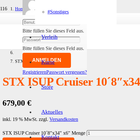
Home
#Sonstiges
Abmelden
#SUP
Bitte füllen Sie dieses Feld aus.
Verleih
- inflatable Boards im Set
Bitte füllen Sie dieses Feld aus.
ANMELDEN
STX ISUP Cruiser 10´8″x34″ x6″
Kurse
Registrieren
Passwort vergessen?
STX ISUP Cruiser 10´8″x34
Store
679,00
€
Aktuelles
inkl. 19 % MwSt.
zzgl.
Versandkosten
STX ISUP Cruiser 10´8"x34" x6" Menge
Kontakt