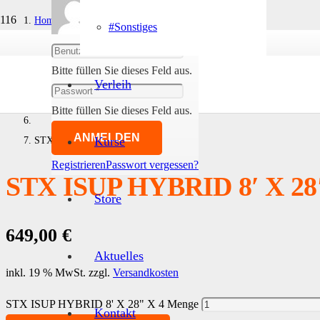
Home
#Sonstiges
Abmelden
#SUP
Bitte füllen Sie dieses Feld aus.
Verleih
- inflatable Boards im Set
Bitte füllen Sie dieses Feld aus.
ANMELDEN
STX ISUP HYBRID 8′ X 28″ X 4
Kurse
Registrieren
Passwort vergessen?
STX ISUP HYBRID 8′ X 28
Store
649,00
€
Aktuelles
inkl. 19 % MwSt.
zzgl.
Versandkosten
STX ISUP HYBRID 8' X 28" X 4 Menge
Kontakt