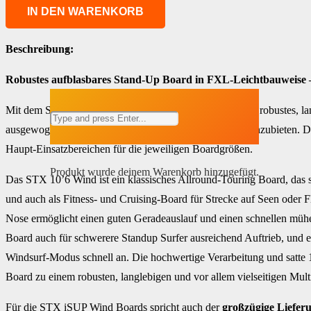
IN DEN WARENKORB
Beschreibung:
Robustes aufblasbares Stand-Up Board in FXL-Leichtbauweise
Mit dem STX SUP Board verfolgt Pro Limit das Ziel, ein robustes, l
ausgewogenen Fahreigenschaften zu einem guten Preis anzubieten. Di
Haupt-Einsatzbereichen für die jeweiligen Boardgrößen.
Produkt
wurde deinem Warenkorb hinzugefügt.
Das STX 10’6 Wind ist ein klassisches Allround-Touring Board, das 
und auch als Fitness- und Cruising-Board für Strecke auf Seen oder Fl
Nose ermöglicht einen guten Geradeauslauf und einen schnellen mühel
Board auch für schwerere Standup Surfer ausreichend Auftrieb, und e
Windsurf-Modus schnell an. Die hochwertige Verarbeitung und satt
Board zu einem robusten, langlebigen und vor allem vielseitigen Multi
Für die STX iSUP Wind Boards spricht auch der
großzügige Liefer