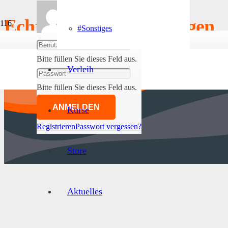
Echtheit von Bewertungen
#Sonstiges
Abmelden
Bitte füllen Sie dieses Feld aus.
Verleih
Bitte füllen Sie dieses Feld aus.
ANMELDEN
Kurse
Registrieren
Passwort vergessen?
Store
Aktuelles