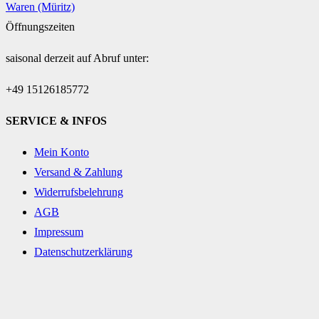
Waren (Müritz)
Öffnungszeiten
saisonal derzeit auf Abruf unter:
+49 15126185772
SERVICE & INFOS
Mein Konto
Versand & Zahlung
Widerrufsbelehrung
AGB
Impressum
Datenschutzerklärung
© 2021 SUP & MORE by K-Sports & Events Waren (Müritz)
WordPress Cookie Hinweis von Real Cookie Banner