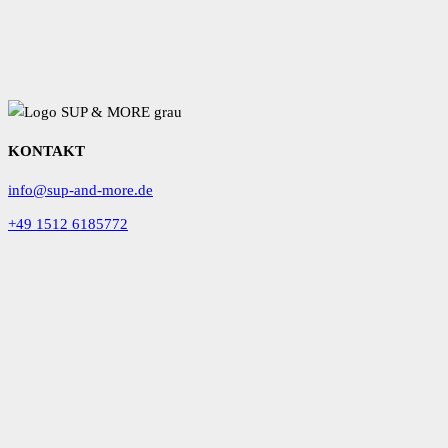
KONTAKT
info@sup-and-more.de
+49 1512 6185772
Facebook
Instagram
VOR ORT
Am Seeufer 73
Waren (Müritz)
Öffnungszeiten