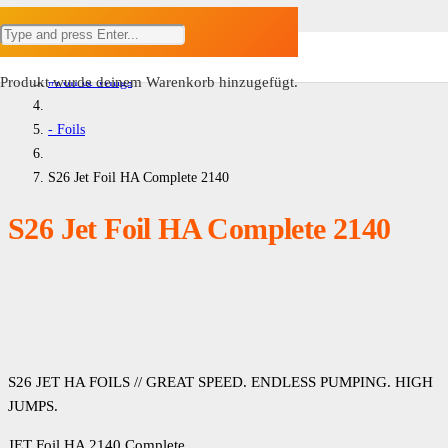
Home
#Foil & Wings
Produkt
wurde deinem Warenkorb hinzugefügt.
- Foils
S26 Jet Foil HA Complete 2140
S26 Jet Foil HA Complete 2140
S26 JET HA FOILS // GREAT SPEED. ENDLESS PUMPING. HIGH
JUMPS.
JET Foil HA 2140 Complete