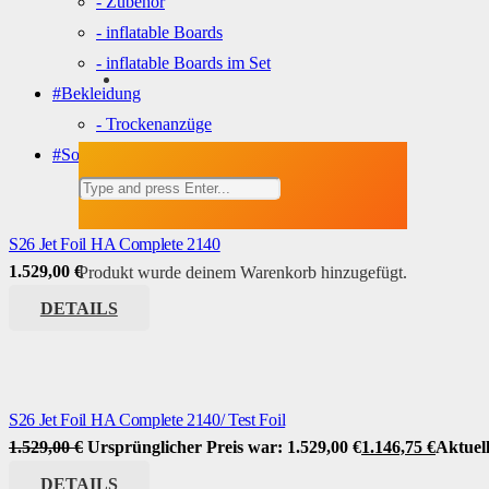
- Zubehör
- inflatable Boards
- inflatable Boards im Set
#Bekleidung
- Trockenanzüge
#Sonstiges
S26 Jet Foil HA Complete 2140
1.529,00
€
Produkt
wurde deinem Warenkorb hinzugefügt.
DETAILS
S26 Jet Foil HA Complete 2140/ Test Foil
1.529,00
€
Ursprünglicher Preis war: 1.529,00 €
1.146,75
€
Aktuell
DETAILS