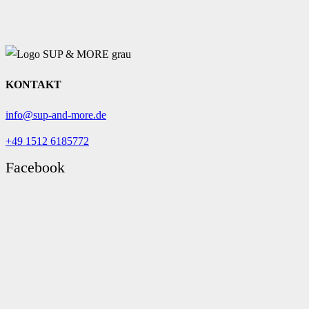
KONTAKT
info@sup-and-more.de
+49 1512 6185772
Facebook
Instagram
VOR ORT
Am Seeufer 73
Waren (Müritz)
Öffnungszeiten