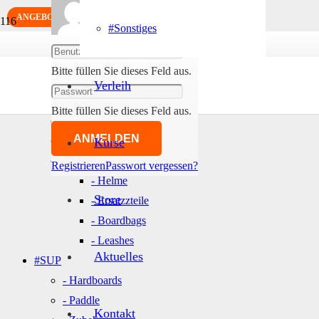
ANGEBOT!
ANGEBOT!
#SALE
#Sonstiges
Abmelden
#Foil & Wings
- Wings
Bitte füllen Sie dieses Feld aus.
- Foils
Verleih
- Boards
Bitte füllen Sie dieses Feld aus.
- Mast & Fuselage
ANMELDEN
- Wing Sets
Kurse
- Zubehör
Registrieren
Passwort vergessen?
- Helme
Store
- Ersatzzteile
- Boardbags
- Leashes
Aktuelles
#SUP
- Hardboards
- Paddle
Kontakt