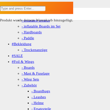
ANGEBOT!
ANGEBOT!
ANGEBOT!
ANGEBOT!
ANGEBOT!
ANGEBOT!
#SUP
– Boards
– Foils
– Wings
– Zubehör
- Zubehör
Produkt
wurde deinem Warenkorb hinzugefügt.
- inflatable Boards
- inflatable Boards im Set
- Hardboards
- Paddle
#Bekleidung
- Trockenanzüge
#SALE
#Foil & Wings
- Boards
- Mast & Fuselage
- Wing Sets
- Zubehör
- Boardbags
- Leashes
- Helme
- Ersatzzteile