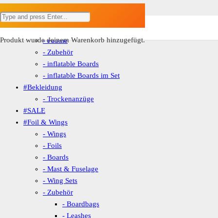
ANGEBOT!
#SUP
- Hardboards
Produkt
wurde deinem Warenkorb hinzugefügt.
- Paddle
- Zubehör
- inflatable Boards
- inflatable Boards im Set
#Bekleidung
- Trockenanzüge
#SALE
#Foil & Wings
- Wings
- Foils
- Boards
- Mast & Fuselage
- Wing Sets
- Zubehör
- Boardbags
- Leashes