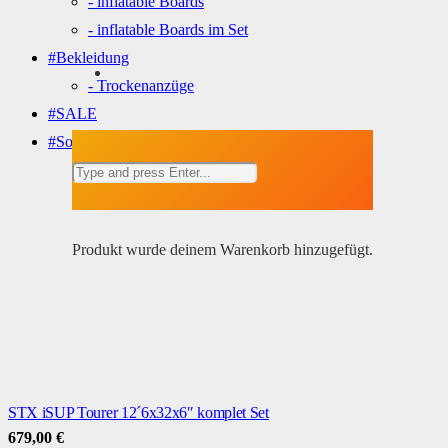
- inflatable Boards
- inflatable Boards im Set
#Bekleidung
- Trockenanzüge
#SALE
#Sonstiges
Produkt
wurde deinem Warenkorb hinzugefügt.
STX iSUP Tourer 12´6x32x6″ komplet Set
679,00
€