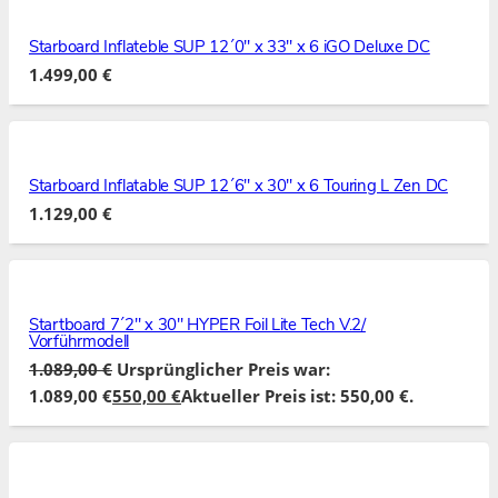
Starboard Inflateble SUP 12´0″ x 33″ x 6 iGO Deluxe DC
1.499,00
€
Starboard Inflatable SUP 12´6″ x 30″ x 6 Touring L Zen DC
1.129,00
€
Startboard 7´2″ x 30″ HYPER Foil Lite Tech V.2/
Vorführmodell
1.089,00
€
Ursprünglicher Preis war:
1.089,00 €
550,00
€
Aktueller Preis ist: 550,00 €.