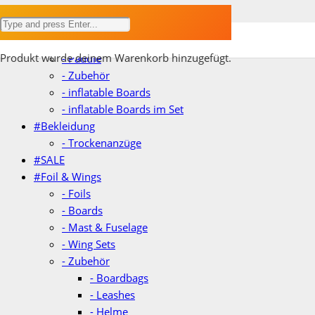
ANGEBOT!
ANGEBOT!
ANGEBOT!
ANGEBOT!
ANGEBOT!
ANGEBOT!
ANGEBOT!
#SUP
- Hardboards
Produkt
wurde deinem Warenkorb hinzugefügt.
- Paddle
- Zubehör
- inflatable Boards
- inflatable Boards im Set
#Bekleidung
- Trockenanzüge
#SALE
#Foil & Wings
- Foils
- Boards
- Mast & Fuselage
- Wing Sets
- Zubehör
- Boardbags
- Leashes
- Helme